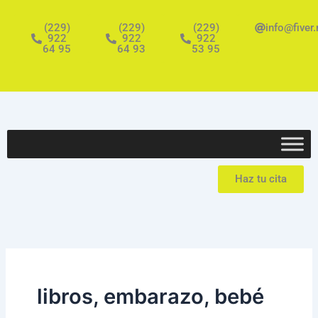
Ir
al
(229)
(229)
(229)
info@fiver
922
922
922
contenido
64 95
64 93
53 95
Haz tu cita
libros, embarazo, bebé