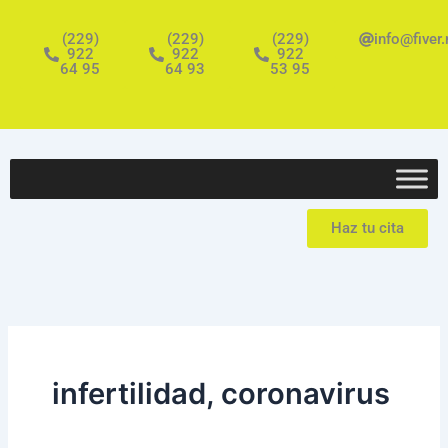
Ir
al
(229)
(229)
(229)
info@fiver
922
922
922
contenido
64 95
64 93
53 95
Haz tu cita
infertilidad, coronavirus