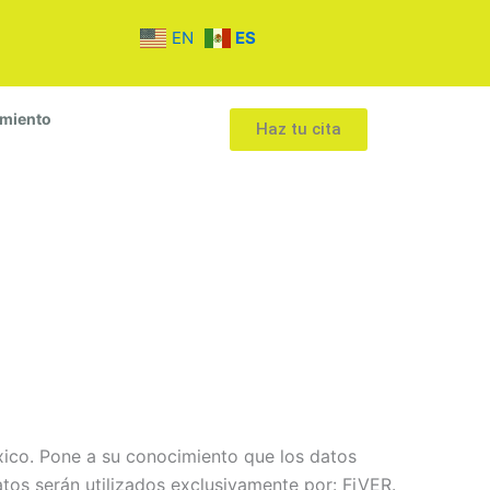
EN
ES
amiento
Haz tu cita
xico. Pone a su conocimiento que los datos
tos serán utilizados exclusivamente por: FiVER.