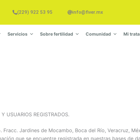
(229) 922 53 95
info@fiver.mx
Servicios
Sobre fertilidad
Comunidad
Mi trat
S Y USUARIOS REGISTRADOS.
o. Fracc. Jardines de Mocambo, Boca del Río, Veracruz, Mé
mación que se encuentre registrada en nuestras bases de da