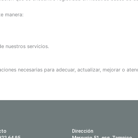
nte manera:
de nuestros servicios.
ciones necesarias para adecuar, actualizar, mejorar o aten
cto
Dirección
922 64 95
Mercurio 51, esq. Tampico.