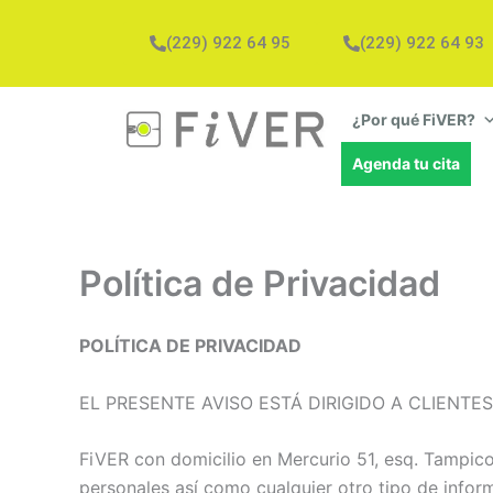
Ir
al
(229) 922 64 95
(229) 922 64 93
contenido
¿Por qué FiVER?
Agenda tu cita
Política de Privacidad
POLÍTICA DE PRIVACIDAD
EL PRESENTE AVISO ESTÁ DIRIGIDO A CLIENTE
FiVER con domicilio en Mercurio 51, esq. Tampic
personales así como cualquier otro tipo de infor