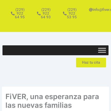
Ir
al
(229)
(229)
(229)
info@fiver
922
922
922
contenido
64 95
64 93
53 95
Haz tu cita
FiVER, una esperanza para
las nuevas familias