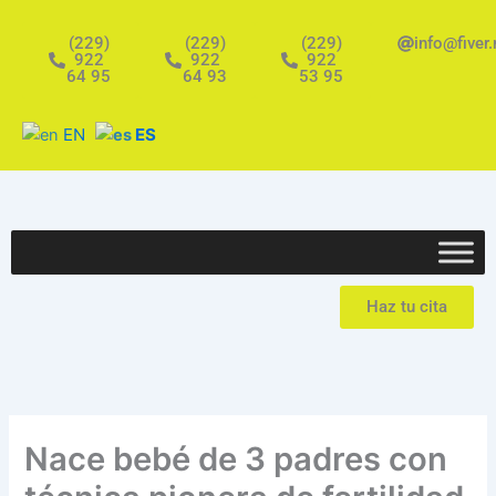
Ir
al
(229)
(229)
(229)
info@fiver
922
922
922
contenido
64 95
64 93
53 95
EN
ES
Haz tu cita
Nace bebé de 3 padres con